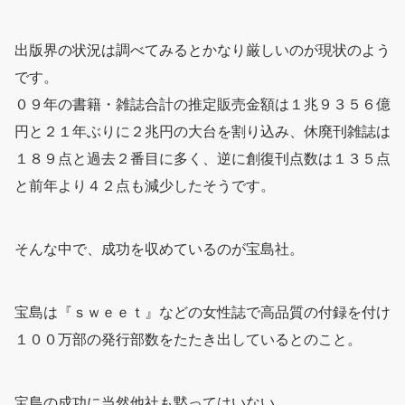
出版界の状況は調べてみるとかなり厳しいのが現状のよう
です。
０９年の書籍・雑誌合計の推定販売金額は１兆９３５６億
円と２１年ぶりに２兆円の大台を割り込み、休廃刊雑誌は
１８９点と過去２番目に多く、逆に創復刊点数は１３５点
と前年より４２点も減少したそうです。
そんな中で、成功を収めているのが宝島社。
宝島は『ｓｗｅｅｔ』などの女性誌で高品質の付録を付け
１００万部の発行部数をたたき出しているとのこと。
宝島の成功に当然他社も黙ってはいない。