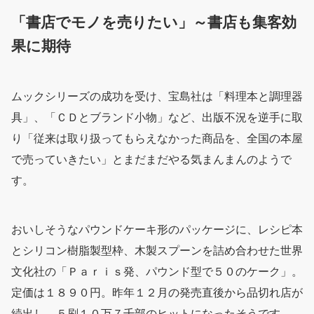
「書店でモノを売りたい」～書店も集客効
果に期待
ムックシリーズの成功を受け、宝島社は「料理本と調理器
具」、「ＣＤとブランド小物」など、出版不況を逆手に取
り「従来は取り扱ってもらえなかった商品を、全国の本屋
で売っていきたい」とまだまだやる気まんまんのようで
す。
おいしそうなパウンドケーキ形のパッケージに、レシピ本
とシリコン樹脂製型枠、木製スプーンを詰め合わせた世界
文化社の「Ｐａｒｉｓ発、パウンド型で５０のケーク」。
定価は１８９０円。昨年１２月の発売直後から品切れ店が
続出し、５刷１０万７千部のヒットになったそうです。