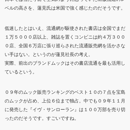
ベルの高さを、蓮見氏は米国で強く感じたのだそうです。
低迷したとはいえ、流通網が駆使された書店は全国でまだ
１万５０００店以上、雑誌を置くコンビニは約４万３００
０店、全国６万店に張り巡らされた流通販売網を活かさな
い手はない。というのが蓮見社長の考え。
実際、前出のブランドムックはその書店流通を最も活用し
ているという。
０９年のムック販売ランキングのベスト１０の７点を宝島
のムックが占め、上位６位まで独占。中でも０９年１１月
に発売した『イヴ・サンローラン』は１００万部を売り切
ったのだそうです。すごいですね。