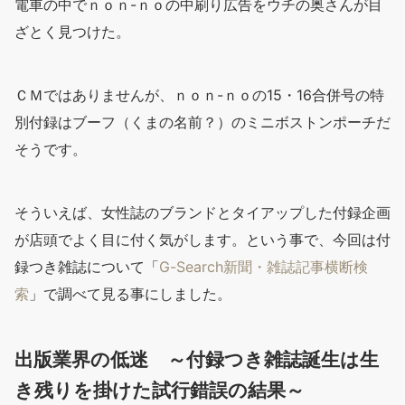
電車の中でｎｏｎ-ｎｏの中刷り広告をウチの奥さんが目
ざとく見つけた。
ＣＭではありませんが、ｎｏｎ-ｎｏの15・16合併号の特
別付録はブーフ（くまの名前？）のミニボストンポーチだ
そうです。
そういえば、女性誌のブランドとタイアップした付録企画
が店頭でよく目に付く気がします。という事で、今回は付
録つき雑誌について「
G-Search新聞・雑誌記事横断検
索
」で調べて見る事にしました。
出版業界の低迷 ～付録つき雑誌誕生は生
き残りを掛けた試行錯誤の結果～