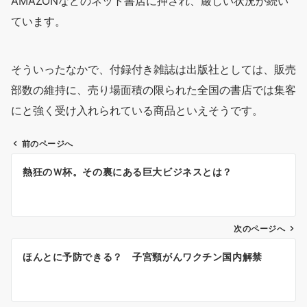
AMAZONなどのネット書店に押され、厳しい状況が続い
ています。
そういったなかで、付録付き雑誌は出版社としては、販売
部数の維持に、売り場面積の限られた全国の書店では集客
にと強く受け入れられている商品といえそうです。
前のページへ
投
熱狂のＷ杯。その裏にある巨大ビジネスとは？
稿
ナ
ビ
ゲ
次のページへ
ー
ほんとに予防できる？ 子宮頸がんワクチン国内解禁
シ
ョ
ン