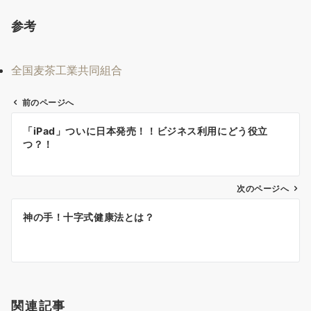
参考
全国麦茶工業共同組合
前のページへ
投
「iPad」ついに日本発売！！ビジネス利用にどう役立
稿
つ？！
ナ
ビ
ゲ
次のページへ
ー
神の手！十字式健康法とは？
シ
ョ
ン
関連記事