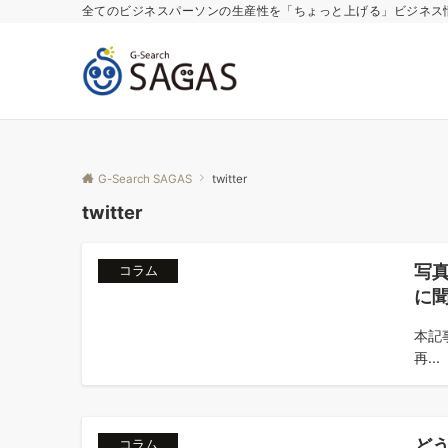
全てのビジネスパーソンの生産性を「ちょっと上げる」ビジネス
G-Search SAGAS
twitter
twitter
写
コラム
に聞
本記事
再...
ど
コラム