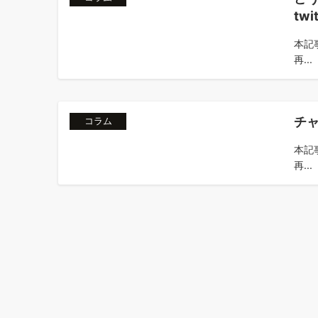
tw
本記事
再...
チャ
コラム
本記事
再...