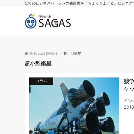
全てのビジネスパーソンの生産性を「ちょっと上げる」ビジネス
G-Search SAGAS
超小型衛星
超小型衛星
競
コラム
ケ
イン
201