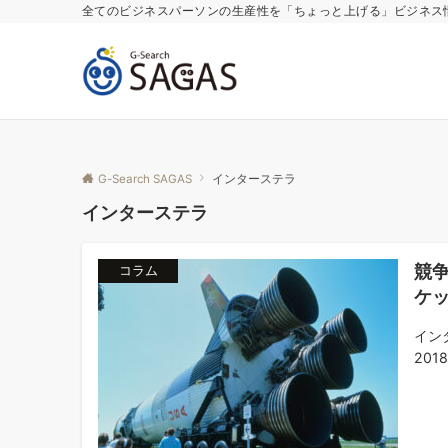
全てのビジネスパーソンの生産性を「ちょっと上げる」ビジネス
G-Search SAGAS
インターステラ
インターステラ
競
コラム
ケ
イン
201