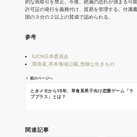
的な商取引を禁止。今後、絶滅の恐れが強まる可
許可証の発行を義務付け、貿易を管理する。付属
国の３分の２以上の賛成で認められる。
参考
IUCN日本委員会
環境省_串本海域公園_危険な生きもの
前のページへ
投
ときメモから15年、草食系男子向け恋愛ゲーム「ラ
稿
ブプラス」とは？
ナ
ビ
ゲ
ー
関連記事
シ