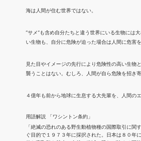
海は人間が住む世界ではない。
”サメ”も含め自分たちと違う世界にいる生物には
い生物も、自分に危険が迫った場合は人間に危害
見た目やイメージの先行により危険性の高い生物と
襲うことはない。むしろ、人間が自ら危険を招き
４億年も前から地球に生息する大先輩を、人間の
用語解説
「ワシントン条約」
「絶滅の恐れのある野生動植物種の国際取引に関
ぐ目的で１９７３年に採択された。日本は８０年