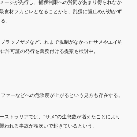
イメージが先行し、捕獲制限への賛同があまり得られなか
高級食材フカヒレとなることから、乱獲に歯止めが効かず
する。
アブラツノザメなどこれまで規制がなかったサメやエイ約
時に許可証の発行を義務付ける提案も検討中。
ーファーなどへの危険度が上がるという見方も存在する。
ーストラリアでは、”サメ”の生息数が増えたことにより
に襲われる事故が相次いで起きているという。